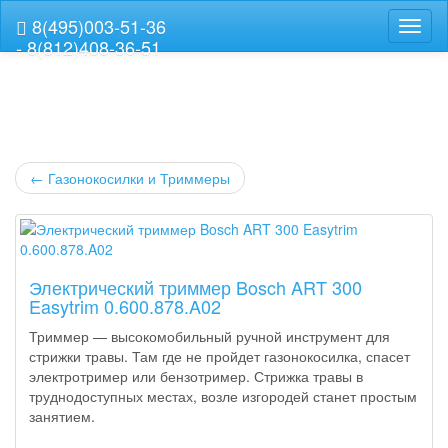
8(495)003-51-36
Навиг
- 8(812)408-36-51
←
Газонокосилки и Триммеры
Электрический триммер Bosch ART 300
Easytrim 0.600.878.A02
Триммер — высокомобильный ручной инструмент для
стрижки травы. Там где не пройдет газонокосилка, спасет
электротример или бензотример. Стрижка травы в
труднодоступных местах, возле изгородей станет простым
занятием.