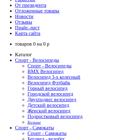
От президента
Отложенные товары
Новости
Отзывы
Прайс-лист
Карта сайта
товаров
0
на
0
p
Каталог
Спорт - Велосипеды
Спорт - Велосипеды
BMX Велосипед
Велосипед 3-х колесный
Велосипед Фэтбайк
Горный велосипед
Городской велосипед
Двухподвес велосипед
Детский велосипед
Женский велосипед
Подростковый велосипед
Больше
Спорт - Самокаты
Спорт - Самокаты
Беговел - велобег