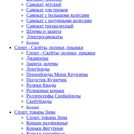
Самокат детский
Самокат для трюков
Самокат с большими колесами
Самокат с надувными колесами
Самокат трехколесный
Шлемы и защита
Электросамокаты
Больше
Спорт - Скейты, ролики, прыжки
Спорт - Скейты, ролики, прыжки
Джамперы
Защита, шлемы
Лонгборды
Пенниборды Мини Круизеры
Погостик Кузнечик
Ролики Квады
Роликовые коньки
Роллерсерфы Снейкборды
Скейтборды
Больше
Спорт. товары Зима
Спорт. товары Зима
Коньки раздвижные
Коньки фигурные
Коньки хоккейные