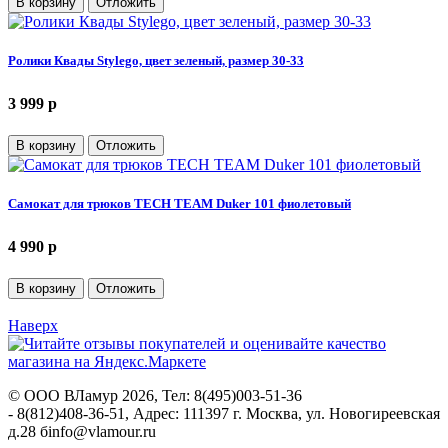
В корзину
Отложить
Ролики Квады Stylego, цвет зеленый, размер 30-33
3 999
p
В корзину
Отложить
Самокат для трюков TECH TEAM Duker 101 фиолетовый
4 990
p
В корзину
Отложить
Наверх
©
ООО ВЛамур
2026, Тел:
8(495)003-51-36
- 8(812)408-36-51
,
Адрес:
111397 г. Москва, ул. Новогиреевская
д.28 б
info@vlamour.ru