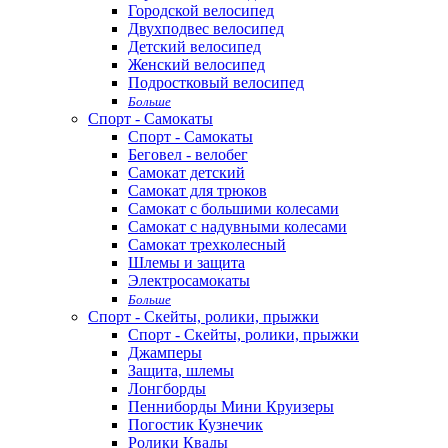
Городской велосипед
Двухподвес велосипед
Детский велосипед
Женский велосипед
Подростковый велосипед
Больше
Спорт - Самокаты
Спорт - Самокаты
Беговел - велобег
Самокат детский
Самокат для трюков
Самокат с большими колесами
Самокат с надувными колесами
Самокат трехколесный
Шлемы и защита
Электросамокаты
Больше
Спорт - Скейты, ролики, прыжки
Спорт - Скейты, ролики, прыжки
Джамперы
Защита, шлемы
Лонгборды
Пенниборды Мини Круизеры
Погостик Кузнечик
Ролики Квады