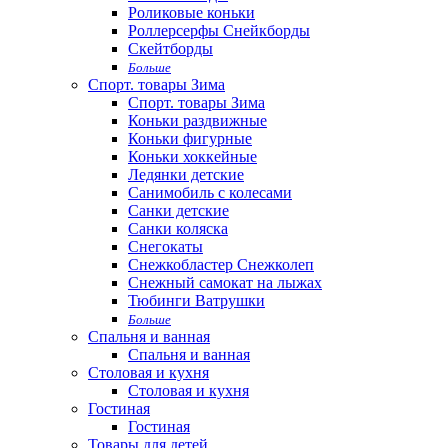
Роликовые коньки
Роллерсерфы Снейкборды
Скейтборды
Больше
Спорт. товары Зима
Спорт. товары Зима
Коньки раздвижные
Коньки фигурные
Коньки хоккейные
Ледянки детские
Санимобиль с колесами
Санки детские
Санки коляска
Снегокаты
Снежкобластер Снежколеп
Снежный самокат на лыжах
Тюбинги Ватрушки
Больше
Спальня и ванная
Спальня и ванная
Столовая и кухня
Столовая и кухня
Гостиная
Гостиная
Товары для детей