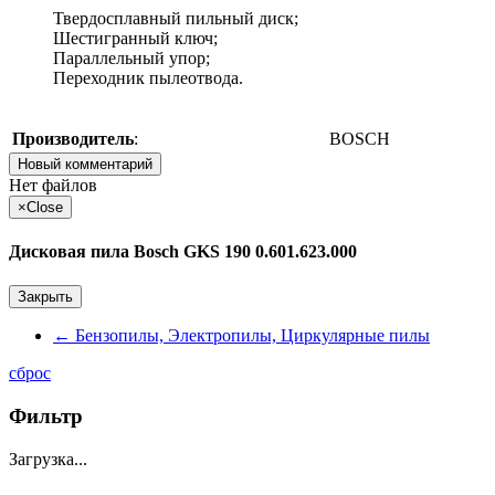
Твердосплавный пильный диск;
Шестигранный ключ;
Параллельный упор;
Переходник пылеотвода.
Производитель
:
BOSCH
Новый комментарий
Нет файлов
×
Close
Дисковая пила Bosch GKS 190 0.601.623.000
Закрыть
←
Бензопилы, Электропилы, Циркулярные пилы
сброс
Фильтр
Загрузка...