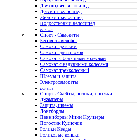
Двухподвес велосипед
Детский велосипед
Женский велосипед
Подростковый велосипед
Больше
Спорт - Самокаты
Беговел - велобег
Самокат детский
Самокат для трюков
Самокат с большими колесами
Самокат с надувными колесами
Самокат трехколесный
Шлемы и защита
Электросамокаты
Больше
Спорт - Скейты, ролики, прыжки
Джамперы
Защита, шлемы
Лонгборды
Пенниборды Мини Круизеры
Погостик Кузнечик
Ролики Квады
Роликовые коньки