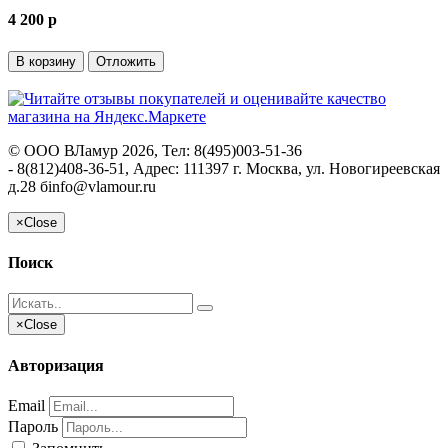
4 200
p
В корзину
Отложить
©
ООО ВЛамур
2026, Тел:
8(495)003-51-36
- 8(812)408-36-51
,
Адрес:
111397 г. Москва, ул. Новогиреевская
д.28 б
info@vlamour.ru
×
Close
Поиск
×
Close
Авторизация
Email
Пароль