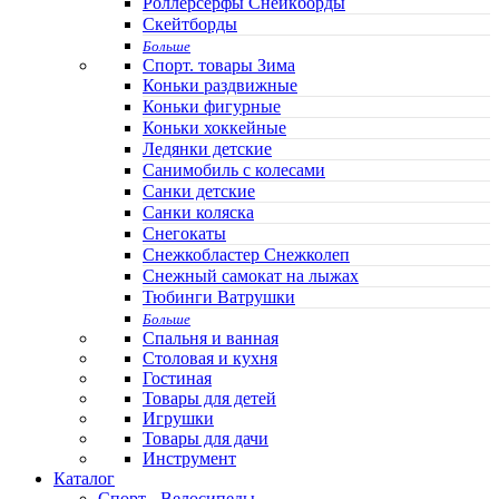
Роллерсерфы Снейкборды
Скейтборды
Больше
Спорт. товары Зима
Коньки раздвижные
Коньки фигурные
Коньки хоккейные
Ледянки детские
Санимобиль с колесами
Санки детские
Санки коляска
Снегокаты
Снежкобластер Снежколеп
Снежный самокат на лыжах
Тюбинги Ватрушки
Больше
Спальня и ванная
Столовая и кухня
Гостиная
Товары для детей
Игрушки
Товары для дачи
Инструмент
Каталог
Спорт - Велосипеды