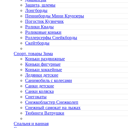
Защита, шлемы
Лонгборды
Пенниборды Мини Круизеры
Погостик Кузнечик
Ролики Квады
Роликовые коньки
Роллерсерфы Снейкборды
Скейтборды
Спорт. товары Зима
Коньки раздвижные
Коньки фигурные
Коньки хоккейные
Ледянки детские
Санимобиль с колесами
Санки детские
Санки коляска
Снегокаты
Снежкобластер Снежколеп
Снежный самокат на лыжах
Тюбинги Ватрушки
Спальня и ванная