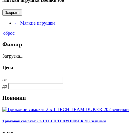
Мягкая игрушка Вэбики зоо
Закрыть
←
Мягкие игрушки
сброс
Фильтр
Загрузка...
Цена
от
до
Новинки
Трюковой самокат 2 в 1 TECH TEAM DUKER 202 зеленый