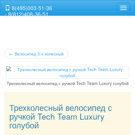
8(495)003-51-36
Навиг
- 8(812)408-36-51
←
Велосипед 3-х колесный
Трехколесный велосипед с ручкой Tech Team Luxury голубой
Трехколесный велосипед с
ручкой Tech Team Luxury
голубой